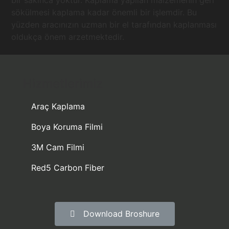
bir sakınca yoktur. Kaplama yapılan malzemenin geri
sökülmesi kaplama kadar önemli bir işlemdir. Bu
yüzden aracınızın uzman bir el tarafından kaplanması
oldukça önem arzetmektedir.
Hizmetlerimiz
Araç Kaplama
Boya Koruma Filmi
3M Cam Filmi
Red5 Carbon Fiber
Download Broshure