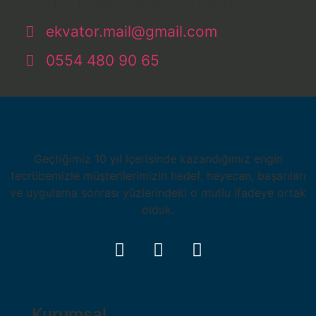
No: 16 Konyaalti / ANTALYA
ekvator.mail@gmail.com
0554 480 90 65
Geçtiğimiz 10 yıl içerisinde kazandığımız engin
tecrübemizle müşterilerimizin hedef, heyecan, başarıları
ve uygulama sonrası yüzlerindeki o mutlu ifadeye ortak
olduk.
Kurumsal