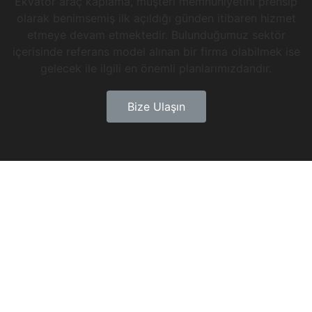
Ekvator araç kaplama, müşteri memnuniyetini prensip
olarak benimsemiş ilk açıldığı günden itibaren hizmet
etmeye devam etmektedir. Bulunduğumuz sektör
içerisinde referans model alınan bir firma olabilmek ise
gelecek ile ilgili en önemli planlarımızdandır.
Bize Ulaşın